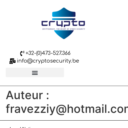
+32-(0)473-527.366
info@cryptosecurity.be
Assistance/L´homologation
Auteur :
fravezziy@hotmail.co