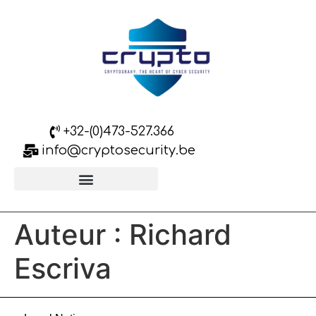
+32-(0)473-527.366
info@cryptosecurity.be
Assistance/L´homologation
Auteur :
Richard
Escriva